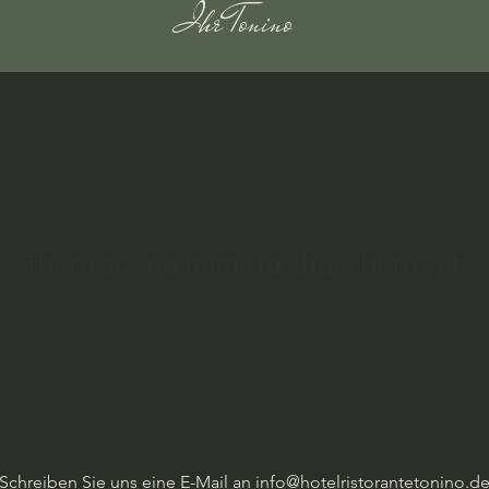
Ihr Tonino​
There are no items to show here yet.
Schreiben Sie uns eine E-Mail an
info@hotelristorantetonino.d